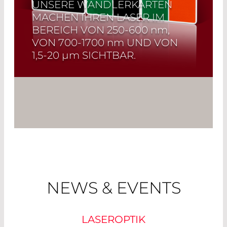
UNSERE WANDLERKARTEN
MACHEN IHREN LASER IM
BEREICH VON
250-600 nm
,
VON
700-1700 nm
UND VON
1,5-20 µm
SICHTBAR.
Read More
NEWS & EVENTS
LASEROPTIK