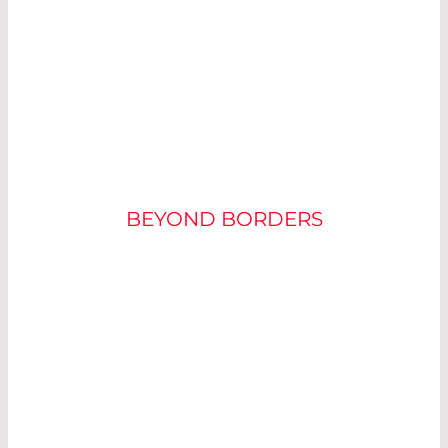
FOR
CONNECTING
BEYOND
BORDERS
BEYOND BORDERS
«
La lumi
è
re laser rend le li-fi plus rapide et
plus mobile
»
Christian Merry / Directeur Général de LASER
COMPONENTS France