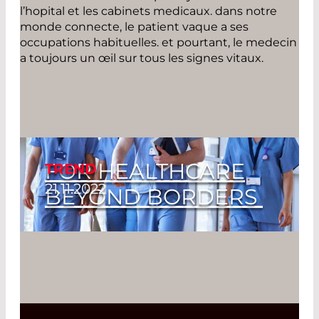
l’hopital et les cabinets medicaux. dans notre
monde connecte, le patient vaque a ses
occupations habituelles. et pourtant, le medecin
a toujours un œil sur tous les signes vitaux.
FOR HEALTHCARE
TREND
21.11.2022
BEYOND BORDERS
Read More