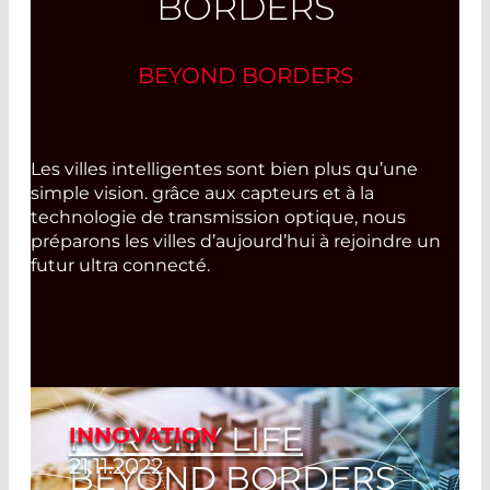
BORDERS
BEYOND BORDERS
Les villes intelligentes sont bien plus qu’une
simple vision. grâce aux capteurs et à la
technologie de transmission optique, nous
préparons les villes d’aujourd’hui à rejoindre un
futur ultra connecté.
FOR CITY LIFE
INNOVATION
21.11.2022
BEYOND BORDERS