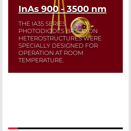
InAs
900 - 3500
nm
THE IA35 SERIES
PHOTODIODES BASED ON
HETEROSTRUCTURES WERE
SPECIALLY DESIGNED FOR
OPERATION AT ROOM
TEMPERATURE.
Read More