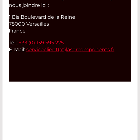
nous joindre ici :
1 Bis Boulevard de la Reine
78000 Versailles
France
Tél.:
+33 (0) 139 595 225
E-Mail:
serviceclient(at)
lasercomponents.fr