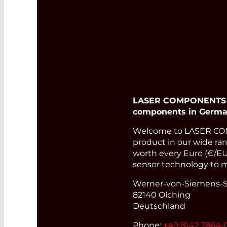
LASER COMPONENTS Ger
components in Germa
Welcome to LASER COM
product in our wide rang
worth every Euro (€/EUR
sensor technology to m
Werner-von-Siemens-St
82140 Olching
Deutschland
Phone:
+49 8142 2864-