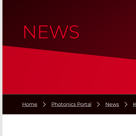
NEWS
Home
Photonics Portal
News
K