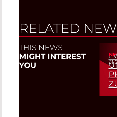
RELATED NEW
THIS NEWS
L
NE
MIGHT INTEREST
31.
U
YOU
P
Z
Son
Int