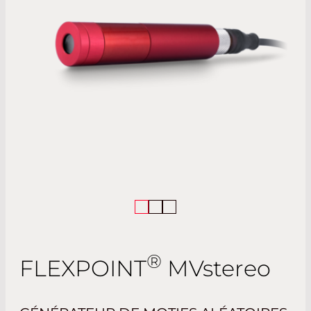
®
FLEXPOINT
MV
stereo