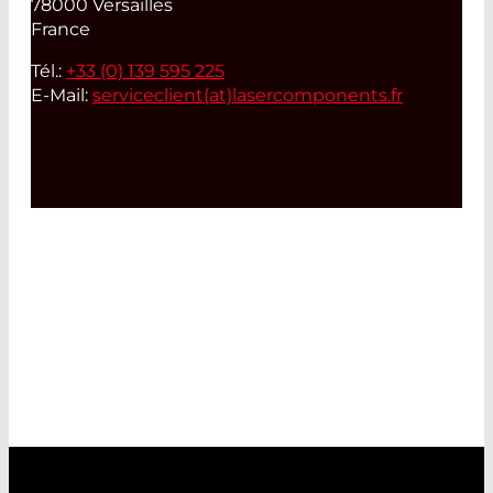
78000 Versailles
France
Tél.:
+33 (0) 139 595 225
E-Mail:
serviceclient(at)
lasercomponents.fr